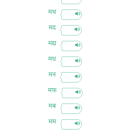
मथ
मद
मद्य
मध
मन
मफ
मब
मम