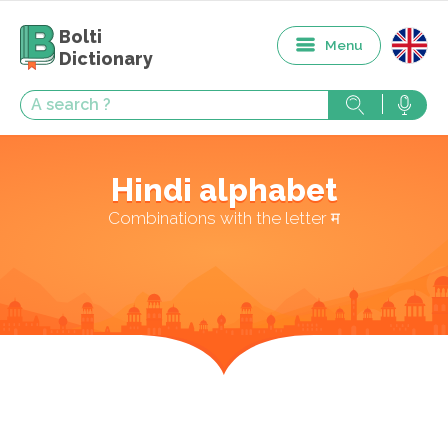
Bolti
Menu
Dictionary
Hindi alphabet
Combinations with the letter म