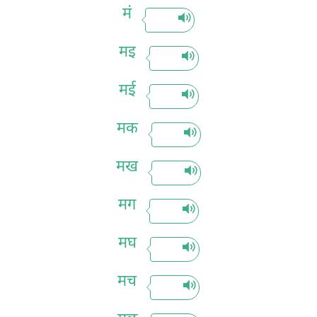
मं
मइ
मई
मक
मख
मग
मघ
मच