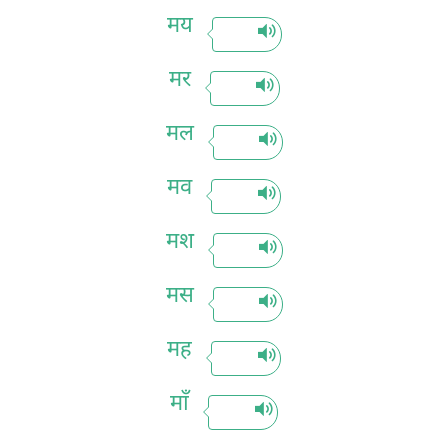
मय
मर
मल
मव
मश
मस
मह
माँ