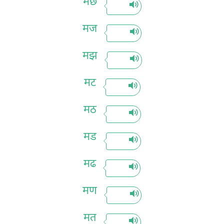
मछ
मज
मझ
मट
मठ
मड
मढ
मण
मत