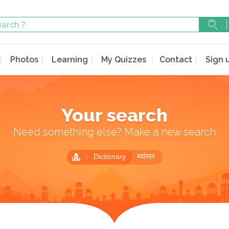
Photos
Learning
My Quizzes
Contact
Sign 
Your search
Need something else? Make a new search
Dictionary
म्यांमार