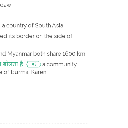
edaw
a country of South Asia
 its border on the side of
and Myanmar both share 1600 km
न बोलता है
a community
e of Burma, Karen