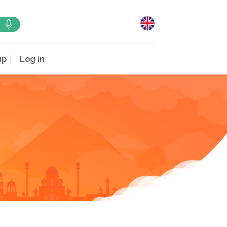
up
Log in