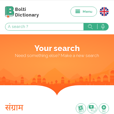
Bolti
Menu
Dictionary
Your search
Need something else? Make a new search
संग्राम