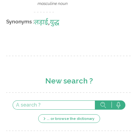
masculine noun
लड़ाई
,
युद्ध
Synonyms :
New search ?
... or browse the dictionary