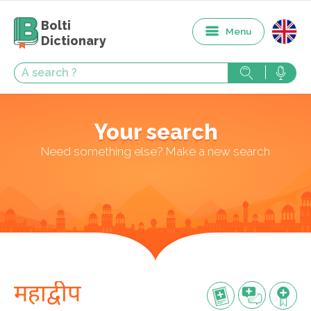
Bolti
Menu
Dictionary
Your search
Need something else? Make a new search
महाद्वीप