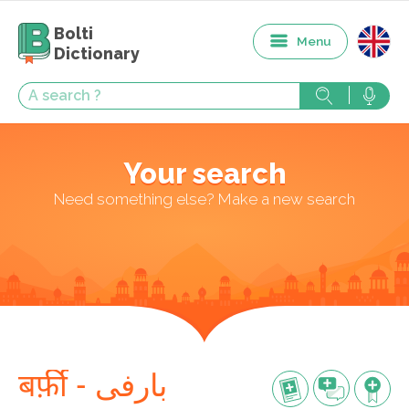
Bolti
Menu
Dictionary
Your search
Need something else? Make a new search
बर्फ़ी - بارفی