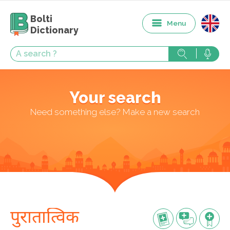
Bolti
Menu
Dictionary
Your search
Need something else? Make a new search
पुरातात्विक