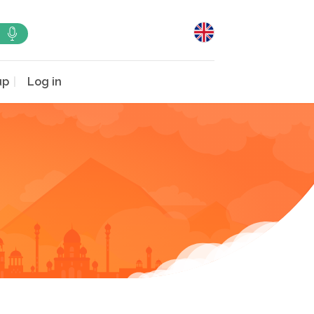
up
Log in