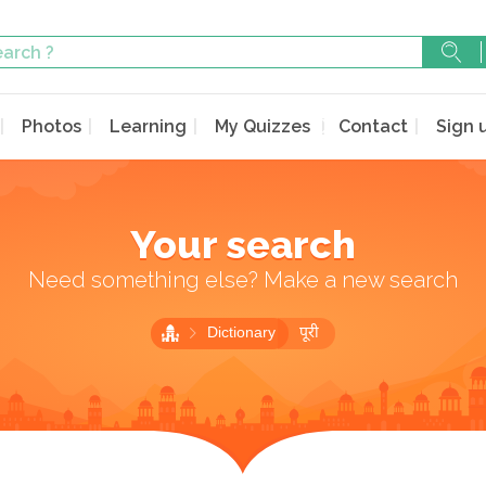
Photos
Learning
My Quizzes
Contact
Sign 
Your search
Need something else? Make a new search
Dictionary
पूरी