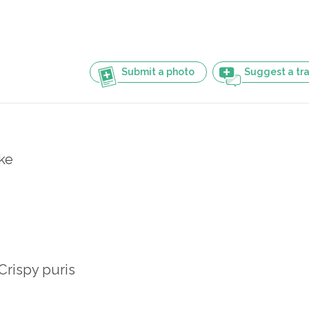
Submit a photo
Suggest a tra
ake
Crispy puris