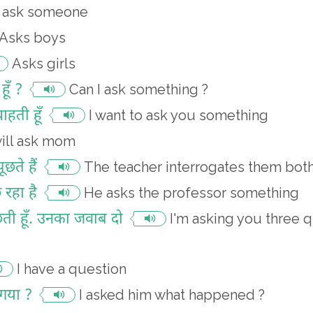
ask someone
Asks boys
Asks girls
हूँ ?
Can I ask something ?
ाहती हूँ
I want to ask you something
will ask mom
छते हैं
The teacher interrogates them bot
 रहा है
He asks the professor something
छती हूँ. उनका जवाब दो
I'm asking you three q
I have a question
 गया ?
I asked him what happened ?