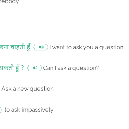
omebody
ना चाहती हूँ
I want to ask you a question
सकती हूँ ?
Can I ask a question?
Ask a new question
to ask impassively