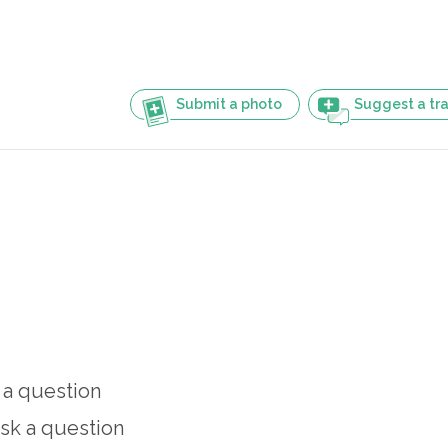
Submit a photo
Suggest a tra
 a question
sk a question