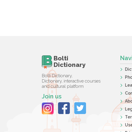
Bolti
Nav
Dictionary
Dic
Bolti Dictionary,
Ph
Dictionary, interactive courses
Lea
and cultural platform
Co
Join us
Ab
Leg
Ter
Use