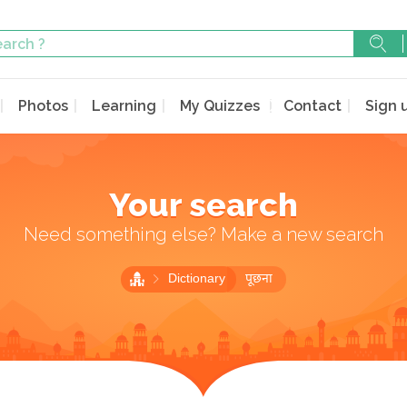
Photos
Learning
My Quizzes
Contact
Sign 
Your search
Need something else? Make a new search
Dictionary
पूछना