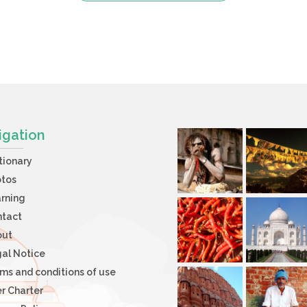
igation
tionary
otos
rning
ntact
out
al Notice
ms and conditions of use
r Charter