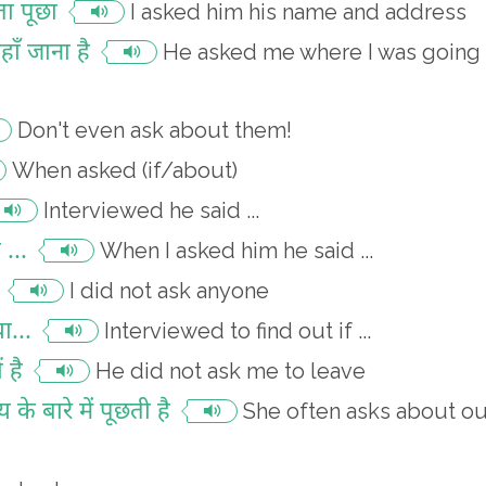
ा पूछा
I asked him his name and address
ाँ जाना है
He asked me where I was going
Don't even ask about them!
When asked (if/about)
Interviewed he said ...
 ...
When I asked him he said ...
I did not ask anyone
ा...
Interviewed to find out if ...
 है
He did not ask me to leave
 के बारे में पूछती है
She often asks about ou