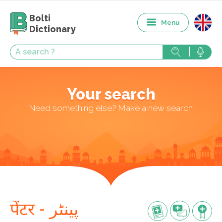
Bolti
Menu
Dictionary
Your search
Need something else? Make a new search
पेंटर - پینٹر