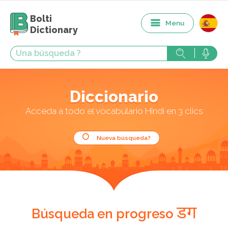
Bolti
Menu
Dictionary
Diccionario
Acceda a todo el vocabulario Hindi en 3 clics
Nueva búsqueda?
डग
Búsqueda en progreso