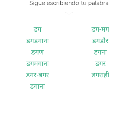
Sigue escribiendo tu palabra
डग
डग-मग
डगडगाना
डगडौर
डगण
डगना
डगमगाना
डगर
डगर-बगर
डगराही
डगाना