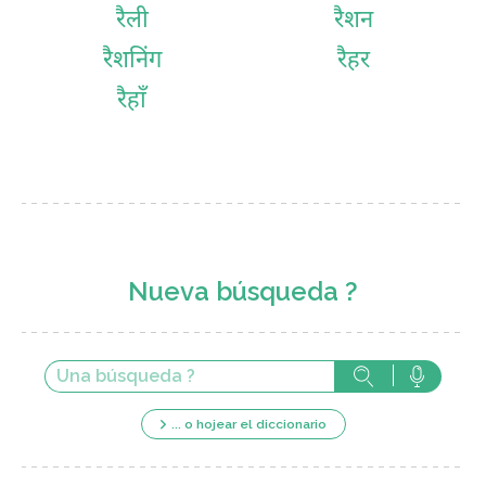
रैली
रैशन
रैशनिंग
रैहर
रैहाँ
Nueva búsqueda ?
... o hojear el diccionario