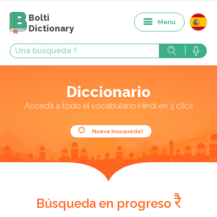
Bolti
Menu
Dictionary
Diccionario
Acceda a todo el vocabulario Hindi en 3 clics
Nueva búsqueda?
रै
Búsqueda en progreso