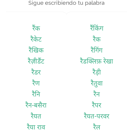
Sigue escribiendo tu palabra
रैंक
रैंकिंग
रैकेट
रैक
रैखिक
रैगिंग
रैज़ीडैंट
रैडक्लिफ़ रेखा
रैडर
रैड़ी
रैण
रैतुवा
रैनि
रैन
रैन-बसैरा
रैपर
रैयत
रैयत-परवर
रैया राव
रैल