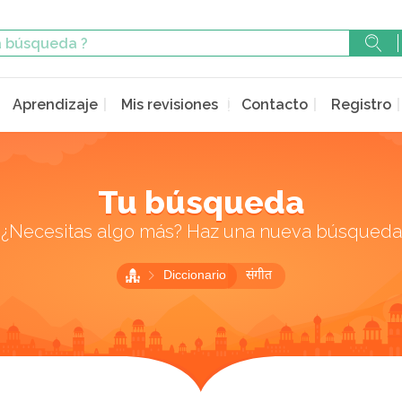
Aprendizaje
Mis revisiones
Contacto
Registro
Tu búsqueda
¿Necesitas algo más? Haz una nueva búsqueda
Diccionario
संगीत