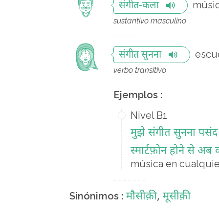
músi
संगीत-कला
sustantivo masculino
escu
संगीत सुनना
verbo transitivo
Ejemplos :
Nivel B1
मुझे संगीत सुनना पसंद 
स्मार्टफ़ोन होने से अ
música en cualquie
मौसीक़ी
,
मूसीक़ी
Sinónimos :