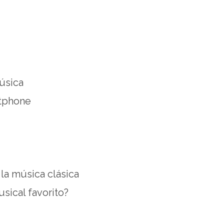
úsica
tphone
la música clásica
sical favorito?