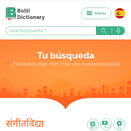
Bolti
Menu
Dictionary
Tu búsqueda
¿Necesitas algo más? Haz una nueva búsqueda
संगीतविद्या