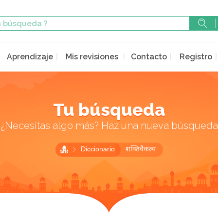
Aprendizaje
Mis revisiones
Contacto
Registro
Tu búsqueda
¿Necesitas algo más? Haz una nueva búsqueda
Diccionario
शक्तिवैकल्य