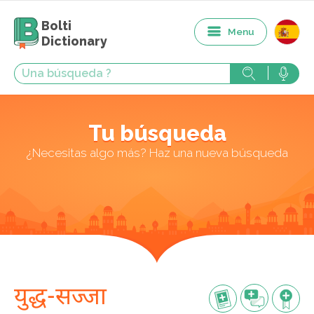
Bolti
Menu
Dictionary
Tu búsqueda
¿Necesitas algo más? Haz una nueva búsqueda
युद्ध-सज्जा