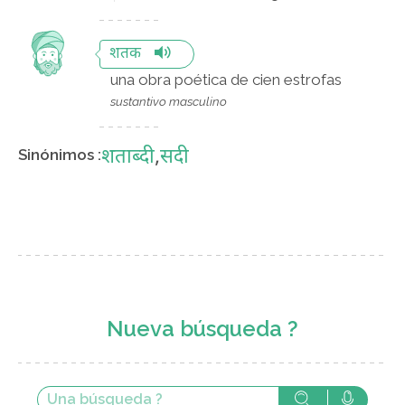
शतक
una obra poética de cien estrofas
sustantivo masculino
शताब्दी
,
सदी
Sinónimos :
Nueva búsqueda ?