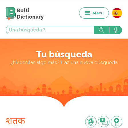
Bolti
Menu
Dictionary
Tu búsqueda
¿Necesitas algo más? Haz una nueva búsqueda
शतक