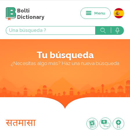
Bolti
Menu
Dictionary
Tu búsqueda
¿Necesitas algo más? Haz una nueva búsqueda
सतमासा