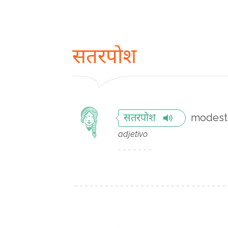
सतरपोश
modest
सतरपोश
adjetivo