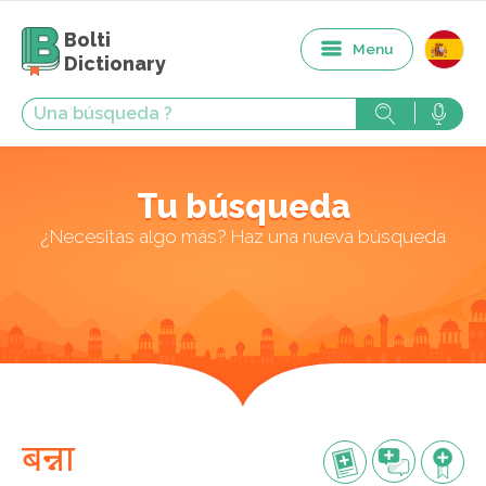
Bolti
Menu
Dictionary
Tu búsqueda
¿Necesitas algo más? Haz una nueva búsqueda
बन्ना