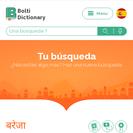
Bolti
Menu
Dictionary
Tu búsqueda
¿Necesitas algo más? Haz una nueva búsqueda
बरेजा