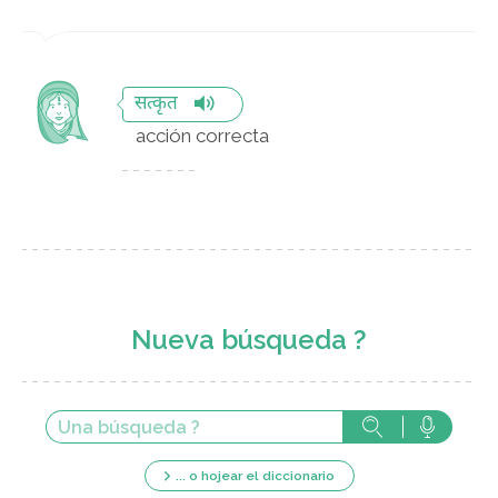
सत्कृत
acción correcta
Nueva búsqueda ?
... o hojear el diccionario