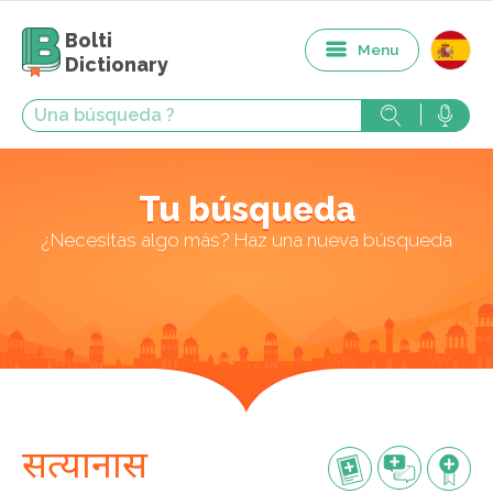
Bolti
Menu
Dictionary
Tu búsqueda
¿Necesitas algo más? Haz una nueva búsqueda
सत्यानास