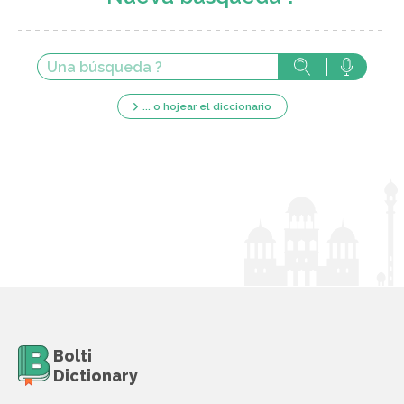
... o hojear el diccionario
Bolti
Dictionary