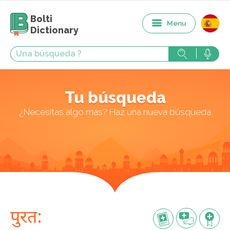
Bolti
Menu
Dictionary
Tu búsqueda
¿Necesitas algo más? Haz una nueva búsqueda
पुरत: