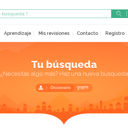
Aprendizaje
Mis revisiones
Contacto
Registro
Tu búsqueda
¿Necesitas algo más? Haz una nueva búsqueda
Diccionario
पुरश्चरण