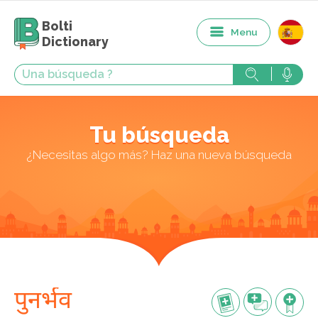
Bolti
Menu
Dictionary
Tu búsqueda
¿Necesitas algo más? Haz una nueva búsqueda
पुनर्भव