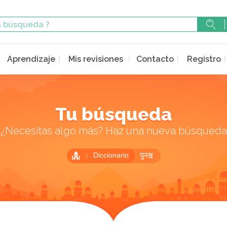
Aprendizaje
Mis revisiones
Contacto
Registro
Tu búsqueda
¿Necesitas algo más? Haz una nueva búsqueda
Diccionario
पुनश्च