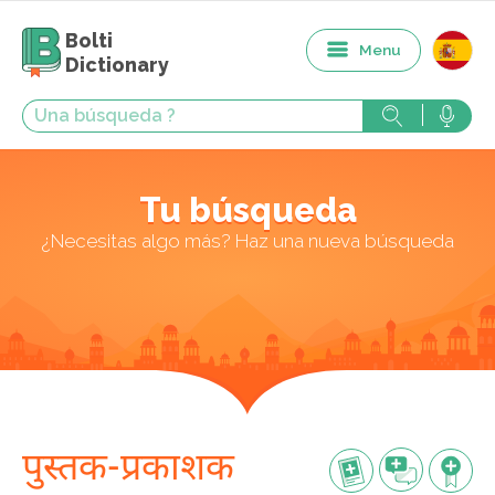
Bolti
Menu
Dictionary
Tu búsqueda
¿Necesitas algo más? Haz una nueva búsqueda
पुस्तक-प्रकाशक