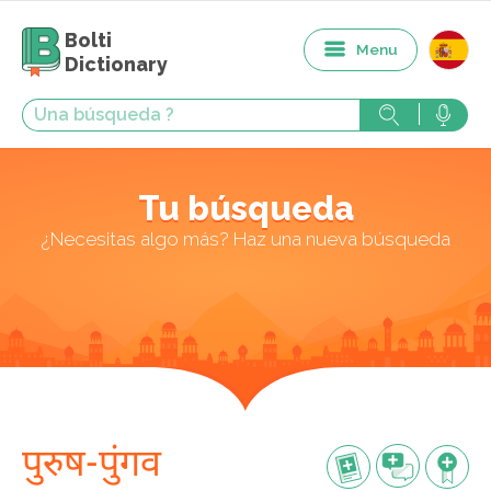
Bolti
Menu
Dictionary
Tu búsqueda
¿Necesitas algo más? Haz una nueva búsqueda
पुरुष-पुंगव