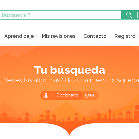
Aprendizaje
Mis revisiones
Contacto
Registro
Tu búsqueda
¿Necesitas algo más? Haz una nueva búsqueda
Diccionario
पुवाल