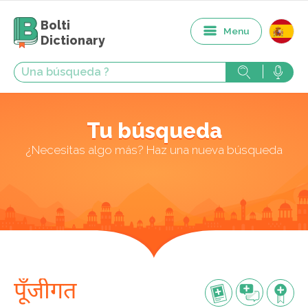
Bolti
Menu
Dictionary
Tu búsqueda
¿Necesitas algo más? Haz una nueva búsqueda
पूँजीगत