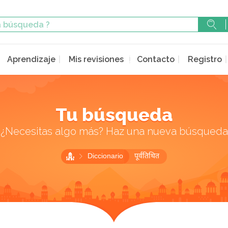
Aprendizaje
Mis revisiones
Contacto
Registro
Tu búsqueda
¿Necesitas algo más? Haz una nueva búsqueda
Diccionario
पूर्वतिथित