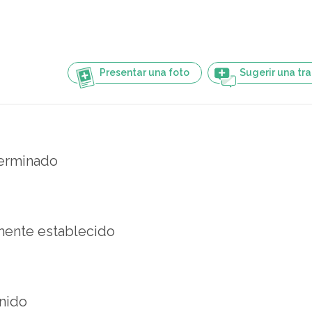
Presentar una foto
Sugerir una tr
erminado
mente establecido
nido