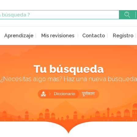
Aprendizaje
Mis revisiones
Contacto
Registro
Tu búsqueda
¿Necesitas algo más? Haz una nueva búsqueda
Diccionario
पूर्णकाम