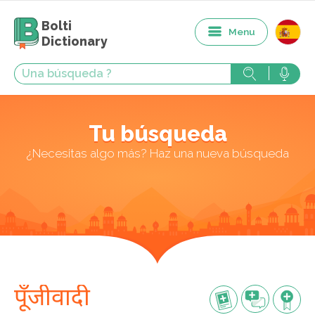
Bolti
Menu
Dictionary
Tu búsqueda
¿Necesitas algo más? Haz una nueva búsqueda
पूँजीवादी