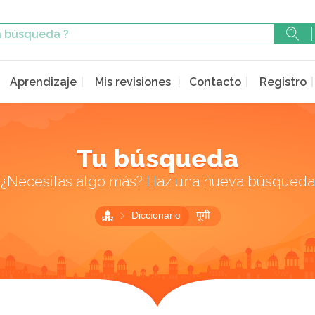
Aprendizaje
Mis revisiones
Contacto
Registro
Tu búsqueda
¿Necesitas algo más? Haz una nueva búsqueda
Diccionario
पूगी