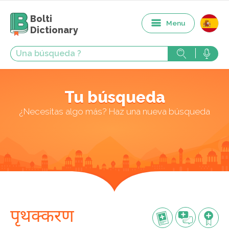
Bolti
Menu
Dictionary
Tu búsqueda
¿Necesitas algo más? Haz una nueva búsqueda
पृथक्करण