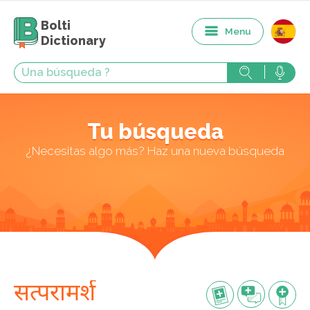
Bolti
Menu
Dictionary
Tu búsqueda
¿Necesitas algo más? Haz una nueva búsqueda
सत्परामर्श