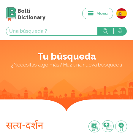
Bolti
Menu
Dictionary
Tu búsqueda
¿Necesitas algo más? Haz una nueva búsqueda
सत्य-दर्शन