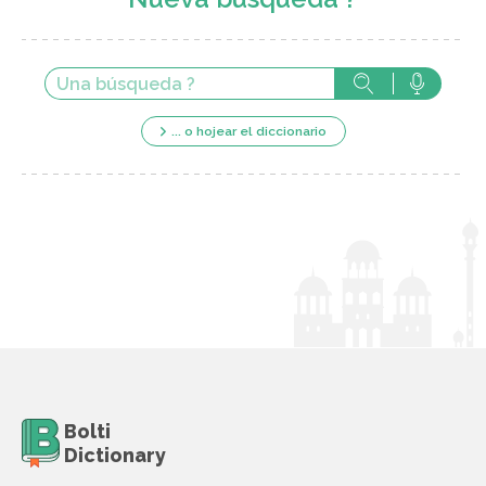
... o hojear el diccionario
Bolti
Dictionary