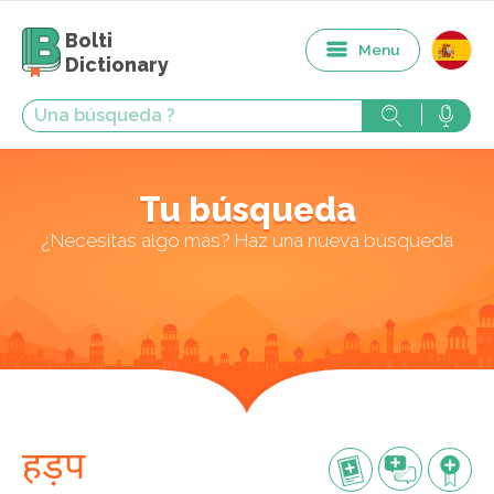
Bolti
Menu
Dictionary
Tu búsqueda
¿Necesitas algo más? Haz una nueva búsqueda
हड़प