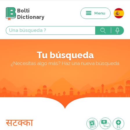
Bolti
Menu
Dictionary
Tu búsqueda
¿Necesitas algo más? Haz una nueva búsqueda
सटक्का