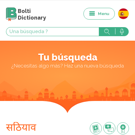
Bolti
Menu
Dictionary
Tu búsqueda
¿Necesitas algo más? Haz una nueva búsqueda
सठियाव