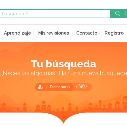
Aprendizaje
Mis revisiones
Contacto
Registro
Tu búsqueda
¿Necesitas algo más? Haz una nueva búsqueda
Diccionario
सन्निहित