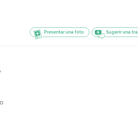
Presentar una foto
Sugerir una tr
e
o