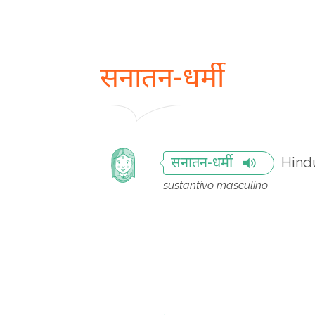
सनातन-धर्मी
Hind
सनातन-धर्मी
sustantivo masculino