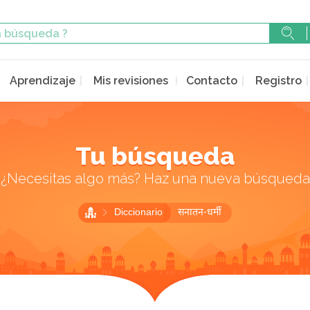
Aprendizaje
Mis revisiones
Contacto
Registro
Tu búsqueda
¿Necesitas algo más? Haz una nueva búsqueda
Diccionario
सनातन-धर्मी