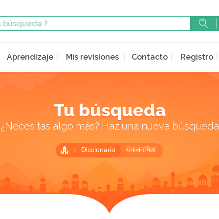
Aprendizaje
Mis revisiones
Contacto
Registro
Tu búsqueda
¿Necesitas algo más? Haz una nueva búsqueda
Diccionario
संकलनयिता