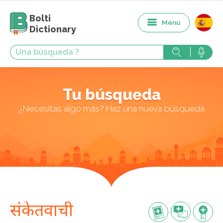
Bolti
Menu
Dictionary
Tu búsqueda
¿Necesitas algo más? Haz una nueva búsqueda
संकेतवाची