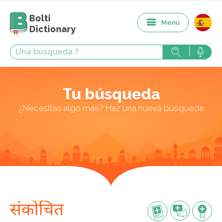
Bolti
Menu
Dictionary
Tu búsqueda
¿Necesitas algo más? Haz una nueva búsqueda
संकोचित