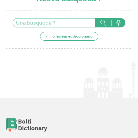
... o hojear el diccionario
Bolti
Dictionary