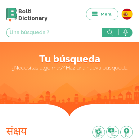
Bolti
Menu
Dictionary
Tu búsqueda
¿Necesitas algo más? Haz una nueva búsqueda
संक्षय