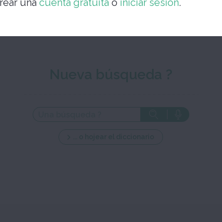
rear una
cuenta gratuita
o
iniciar sesión
.
Nueva búsqueda ?
... o hojear el diccionario