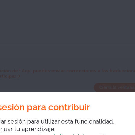
ición de
! Aquí puedes enviar correcciones a las traduccion
ticipar :)
Cierra la ventana
 sesión para contribuir
ar sesión para utilizar esta funcionalidad.
inuar tu aprendizaje,
Cierra la ve