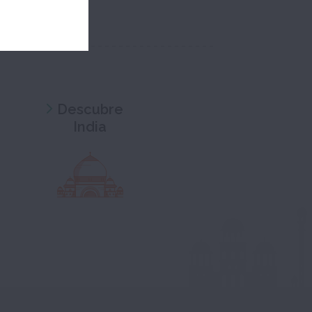
Descubre
India