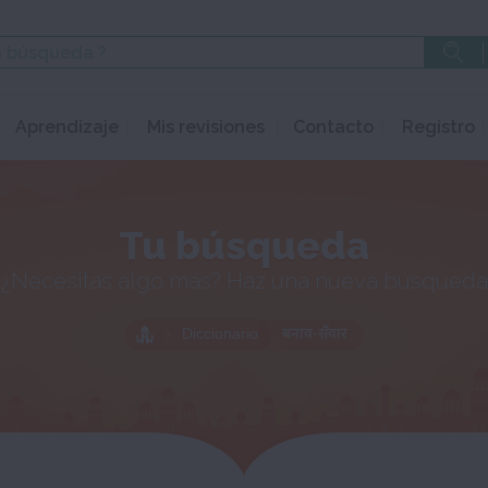
Aprendizaje
Mis revisiones
Contacto
Registro
Tu búsqueda
¿Necesitas algo más? Haz una nueva búsqueda
Diccionario
बनाव-सँवार