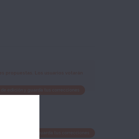
es propuestas. Los usuarios votarán
 de edición y guarda tus correcciones
ntana de edición y guarda tus correcciones