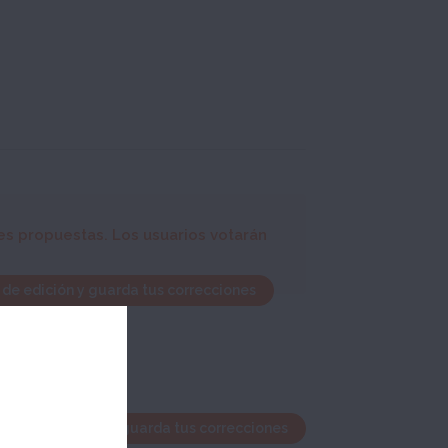
es propuestas. Los usuarios votarán
 de edición y guarda tus correcciones
ntana de edición y guarda tus correcciones