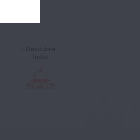
Descubre
India