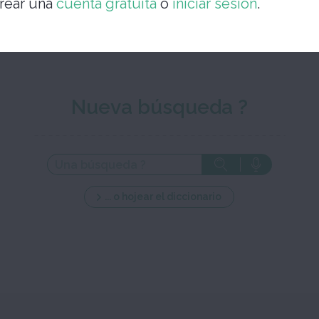
rear una
cuenta gratuita
o
iniciar sesión
.
Nueva búsqueda ?
... o hojear el diccionario