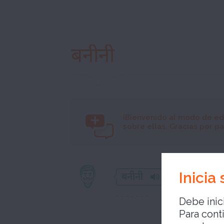
बनीनी
¡Bienvenido al modo de ed
sobre ellas. Gracias por par
Inicia
बनीनी
Debe inici
Para cont