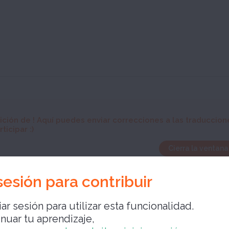
ición de
! Aquí puedes enviar correcciones a las traduccion
ticipar :)
Cierra la ventana
 sesión para contribuir
ar sesión para utilizar esta funcionalidad.
inuar tu aprendizaje,
Cierra la ve