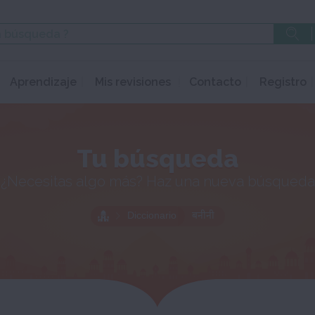
Aprendizaje
Mis revisiones
Contacto
Registro
Tu búsqueda
¿Necesitas algo más? Haz una nueva búsqueda
Diccionario
बनीनी