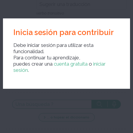
verbo transitivo
Inicia sesión para contribuir
Cierra la ventana de edición y guarda tus correcciones
Debe iniciar sesión para utilizar esta
funcionalidad.
Para continuar tu aprendizaje,
puedes crear una
cuenta gratuita
o
iniciar
sesión
.
Nueva búsqueda ?
... o hojear el diccionario