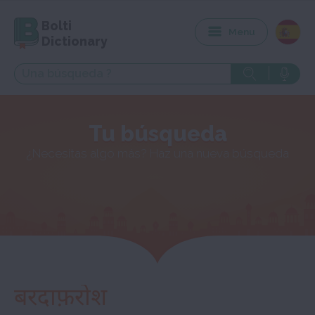
Bolti
Menu
Dictionary
Tu búsqueda
¿Necesitas algo más? Haz una nueva búsqueda
बरदाफ़रोश