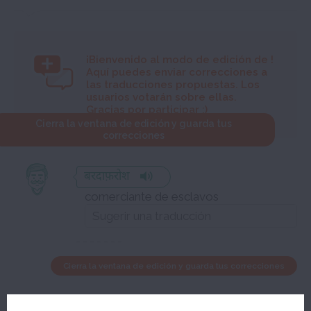
¡Bienvenido al modo de edición de
!
Aquí puedes enviar correcciones a
las traducciones propuestas. Los
usuarios votarán sobre ellas.
Gracias por participar :)
Cierra la ventana de edición y guarda tus
correcciones
बरदाफ़रोश
comerciante de esclavos
Cierra la ventana de edición y guarda tus correcciones